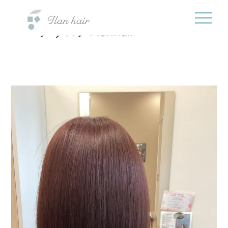
福岡県の美容室・美容
内
院・半個室オーガニック
容
ヘアサロンFlanhair
を
ス
キ
ッ
プ