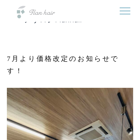
福岡県の美容室・美容
内
院・半個室オーガニック
容
ヘアサロンFlanhair
を
ス
キ
ッ
プ
7月より価格改定のお知らせで
す！