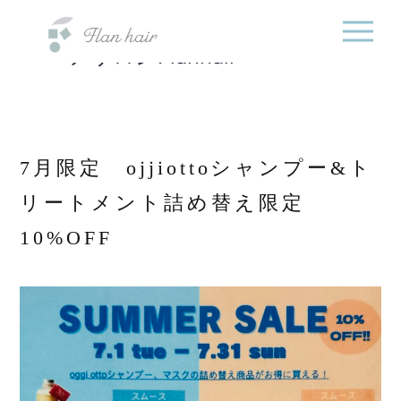
福岡県の美容室・美容
内
院・半個室オーガニック
容
ヘアサロンFlanhair
を
ス
キ
ッ
プ
7月限定 ojjiottoシャンプー&ト
リートメント詰め替え限定
10%OFF