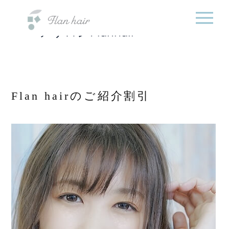
福岡県の美容室・美容
内
院・半個室オーガニック
容
ヘアサロンFlanhair
を
ス
キ
ッ
プ
Flan hairのご紹介割引