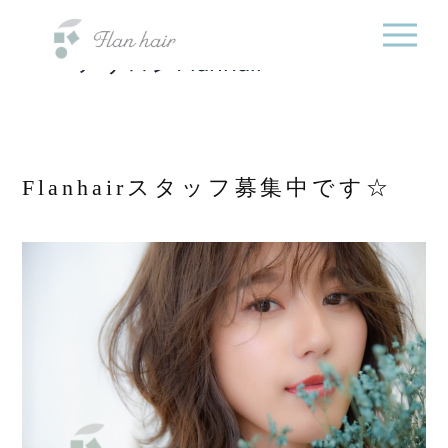
福岡県の美容室・美容
内
院・半個室オーガニック
容
ヘアサロンFlanhair
を
ス
キ
ッ
プ
Flanhairスタッフ募集中です☆