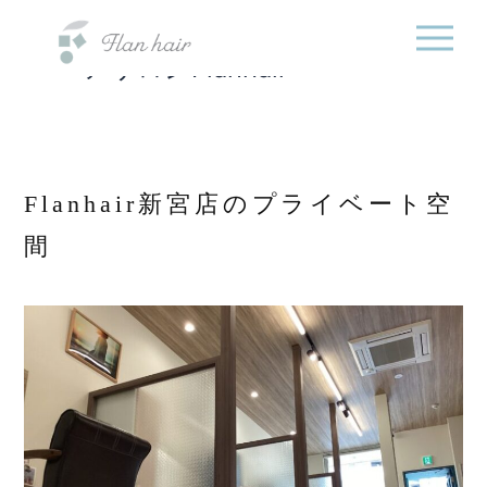
福岡県の美容室・美容
内
院・半個室オーガニック
容
ヘアサロンFlanhair
を
ス
キ
ッ
プ
Flanhair新宮店のプライベート空
間