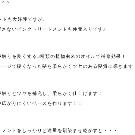
^ ^
ントも大好評ですが、
流さないピンクトリートメントも仲間入りです♪
手触りを良くする3種類の植物由来のオイルで補修効果！
メージで硬くなった髪を柔らかくツヤのある髪質に導きます
手触りとツヤを補充し、柔らかく仕上げます！
や広がりにくいベースを作ります！！
トメントをしっかりと適量を馴染ませ乾かすと・・・