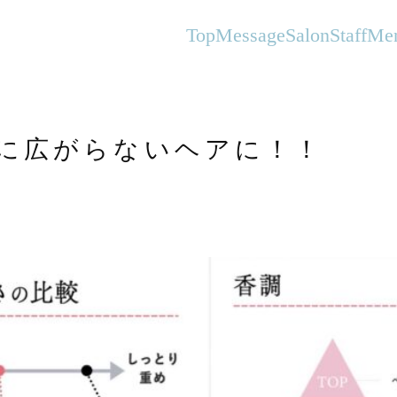
オーガニックヘアサロンFlanhair
Top
Message
Salon
Staff
Me
夏に広がらないヘアに！！