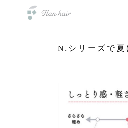
内
福岡県の美容室・美容院・半個室
容
を
ス
キ
ッ
N.シリーズで
プ