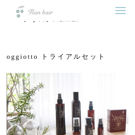
福岡県の美容室・美容
内
院・半個室オーガニック
容
ヘアサロンFlanhair
を
ス
キ
ッ
プ
oggiotto トライアルセット