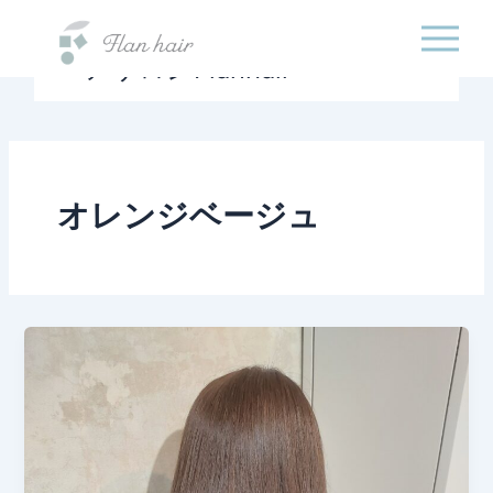
福岡県の美容室・美容
内
院・半個室オーガニック
容
ヘアサロンFlanhair
を
ス
キ
ッ
プ
オレンジベージュ