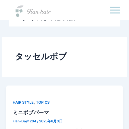
福岡県の美容室・美容
内
院・半個室オーガニック
容
ヘアサロンFlanhair
を
ス
キ
ッ
プ
タッセルボブ
,
HAIR STYLE
TOPICS
ミニボブパーマ
Flan-Day1204
/
2025年6月3日