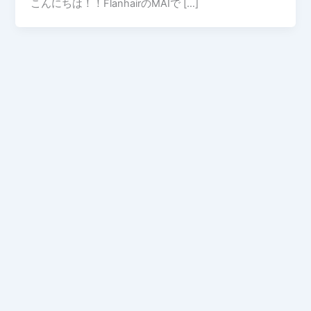
こんにちは！！FlanhairのMAIで […]