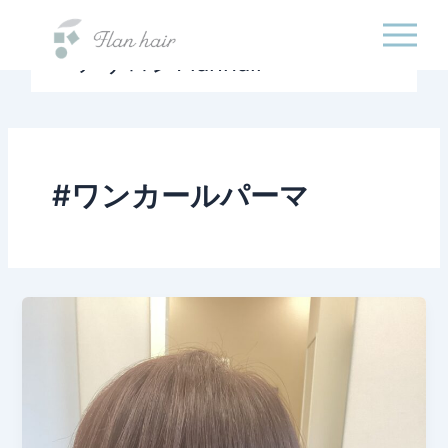
福岡県の美容室・美容
内
院・半個室オーガニック
容
ヘアサロンFlanhair
を
ス
キ
ッ
プ
#ワンカールパーマ