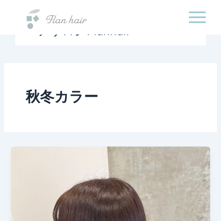
福岡県の美容室・美容
内
院・半個室オーガニック
容
ヘアサロンFlanhair
を
ス
キ
ッ
プ
秋冬カラー